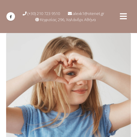
(+30) 210 723 9510
alexk1@otenet.gr
Κηφισίας 296, Χαλάνδρι Αθήνα