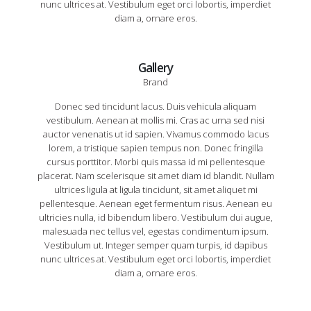
nunc ultrices at. Vestibulum eget orci lobortis, imperdiet
diam a, ornare eros.
Gallery
Brand
Donec sed tincidunt lacus. Duis vehicula aliquam
vestibulum. Aenean at mollis mi. Cras ac urna sed nisi
auctor venenatis ut id sapien. Vivamus commodo lacus
lorem, a tristique sapien tempus non. Donec fringilla
cursus porttitor. Morbi quis massa id mi pellentesque
placerat. Nam scelerisque sit amet diam id blandit. Nullam
ultrices ligula at ligula tincidunt, sit amet aliquet mi
pellentesque. Aenean eget fermentum risus. Aenean eu
ultricies nulla, id bibendum libero. Vestibulum dui augue,
malesuada nec tellus vel, egestas condimentum ipsum.
Vestibulum ut. Integer semper quam turpis, id dapibus
nunc ultrices at. Vestibulum eget orci lobortis, imperdiet
diam a, ornare eros.