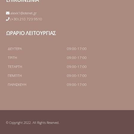
alexk1@otenet.gr
(+30) 210 723 9510
ΩΡΑΡΙΟ ΛΕΙΤΟΥΡΓΙΑΣ
ΔΕΥΤΕΡΑ
09:00-17:00
ΤΡΙΤΗ
09:00-17:00
ΤΕΤΑΡΤΗ
09:00-17:00
ΠΕΜΠΤΗ
09:00-17:00
ΠΑΡΑΣΚΕΥΗ
09:00-17:00
© Copyright 2022. All Rights Reserved.