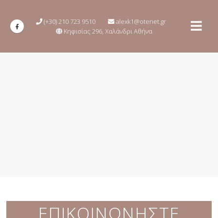
(+30) 210 723 9510
alexk1@otenet.gr
Κηφισίας 296, Χαλάνδρι Αθήνα
ΕΠΙΚΟΙΝΩΝΗΣΤΕ