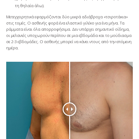
τη θηλαία άλω).
Μετεγχειρητικά εφαρμόζονται δύο μικρά αδιάβροχα «τσιροτάκια»
στις τομές. Ο ασθενής φορά ένα ελαστικό γιλέκο για ένα μήνα. Τα
ράμματα είναι όλα απορροφήσιμα. Δεν υπάρχει σημαντικό οίδημα,
οι μελανιές υποχωρούν περίπου σε μια εβδομάδα και το μούδιασμα
σε 2-3 εβδομάδες. Ο ασθενής μπορεί να κάνει ντους από την επόμενη
ημέρα.