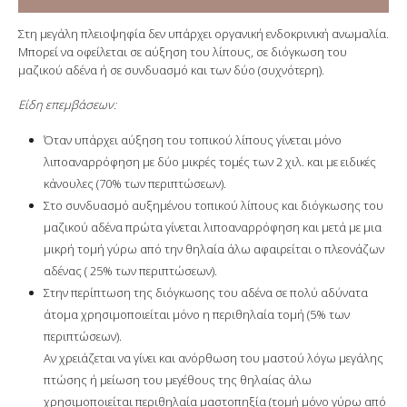
Στη μεγάλη πλειοψηφία δεν υπάρχει οργανική ενδοκρινική ανωμαλία.
Μπορεί να οφείλεται σε αύξηση του λίπους, σε διόγκωση του
μαζικού αδένα ή σε συνδυασμό και των δύο (συχνότερη).
Είδη επεμβάσεων:
Όταν υπάρχει αύξηση του τοπικού λίπους γίνεται μόνο
λιποαναρρόφηση με δύο μικρές τομές των 2 χιλ. και με ειδικές
κάνουλες (70% των περιπτώσεων).
Στο συνδυασμό αυξημένου τοπικού λίπους και διόγκωσης του
μαζικού αδένα πρώτα γίνεται λιποαναρρόφηση και μετά με μια
μικρή τομή γύρω από την θηλαία άλω αφαιρείται ο πλεονάζων
αδένας ( 25% των περιπτώσεων).
Στην περίπτωση της διόγκωσης του αδένα σε πολύ αδύνατα
άτομα χρησιμοποιείται μόνο η περιθηλαία τομή (5% των
περιπτώσεων).
Αν χρειάζεται να γίνει και ανόρθωση του μαστού λόγω μεγάλης
πτώσης ή μείωση του μεγέθους της θηλαίας άλω
χρησιμοποιείται περιθηλαία μαστοπηξία (τομή μόνο γύρω από