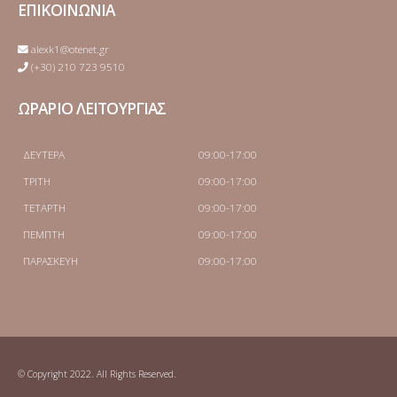
ΕΠΙΚΟΙΝΩΝΙΑ
alexk1@otenet.gr
(+30) 210 723 9510
ΩΡΑΡΙΟ ΛΕΙΤΟΥΡΓΙΑΣ
ΔΕΥΤΕΡΑ
09:00-17:00
ΤΡΙΤΗ
09:00-17:00
ΤΕΤΑΡΤΗ
09:00-17:00
ΠΕΜΠΤΗ
09:00-17:00
ΠΑΡΑΣΚΕΥΗ
09:00-17:00
© Copyright 2022. All Rights Reserved.