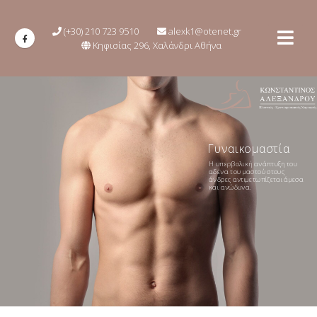
(+30) 210 723 9510
alexk1@otenet.gr
Κηφισίας 296, Χαλάνδρι Αθήνα
Γυναικομαστία
Η υπερβολική ανάπτυξη του
αδένα του μαστού στους
άνδρες αντιμετωπίζεται άμεσα
και ανώδυνα.