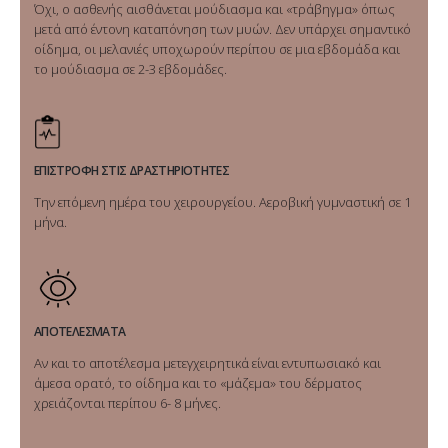
Όχι, ο ασθενής αισθάνεται μούδιασμα και «τράβηγμα» όπως
μετά από έντονη καταπόνηση των μυών. Δεν υπάρχει σημαντικό
οίδημα, οι μελανιές υποχωρούν περίπου σε μια εβδομάδα και
το μούδιασμα σε 2-3 εβδομάδες.
ΕΠΙΣΤΡΟΦΗ ΣΤΙΣ ΔΡΑΣΤΗΡΙΟΤΗΤΕΣ
Την επόμενη ημέρα του χειρουργείου. Αεροβική γυμναστική σε 1
μήνα.
ΑΠΟΤΕΛΕΣΜΑΤΑ
Αν και το αποτέλεσμα μετεγχειρητικά είναι εντυπωσιακό και
άμεσα ορατό, το οίδημα και το «μάζεμα» του δέρματος
χρειάζονται περίπου 6- 8 μήνες.