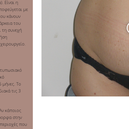
. Είναι η
ποφεύγεται με
που κάνουν
άρκεια του
ι τη συνεχή
ρήση
 χειρουργείο.
εντυπωσιακό
κό
 μήνες. Το
ιακά τις 3
 Αν κάποιος
μορφα στην
 περιοχές που