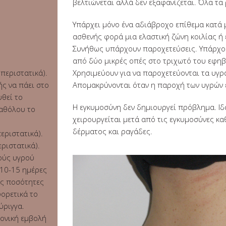
βελτιώνεται αλλά δεν εξαφανίζεται. Όλα τ
Υπάρχει μόνο ένα αδιάβροχο επίθεμα κατά 
ασθενής φορά μια ελαστική ζώνη κοιλίας ή 
Συνήθως υπάρχουν παροχετεύσεις. Υπάρχου
από δύο μικρές οπές στο τριχωτό του εφηβ
περιστατικά).
Χρησιμεύουν για να παροχετεύονται τα υγ
ής να πάει στο
Απομακρύνονται όταν η παροχή των υγρών ε
υθεί το
Η εγκυμοσύνη δεν δημιουργεί πρόβλημα. Ιδα
καθόλου το
χειρουργείται μετά από τις εγκυμοσύνες κ
δέρματος και ραγάδες.
εριστατικά).
ριστατικά).
ούς υγρού
10-15 ημέρες
ές ποσότητες
ορετικά το
ύριγγα.
ονική εμβολή