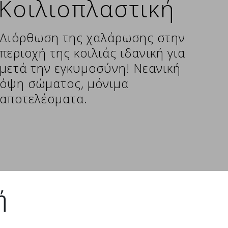
Κοιλιοπλαστική
Διόρθωση της χαλάρωσης στην
περιοχή της κοιλιάς ιδανική για
μετά την εγκυμοσύνη! Νεανική
όψη σώματος, μόνιμα
αποτελέσματα.
ή