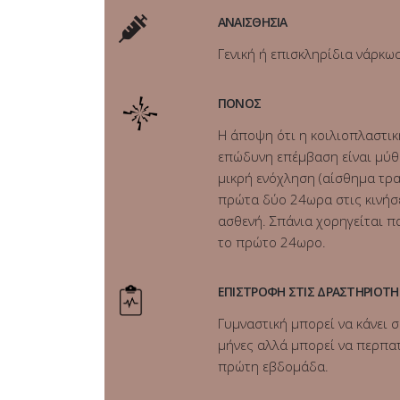
ΑΝΑΙΣΘΗΣΙΑ
Γενική ή επισκληρίδια νάρκω
ΠΟΝΟΣ
Η άποψη ότι η κοιλιοπλαστικ
επώδυνη επέμβαση είναι μύθ
μικρή ενόχληση (αίσθημα τρ
πρώτα δύο 24ωρα στις κινήσ
ασθενή. Σπάνια χορηγείται π
το πρώτο 24ωρο.
ΕΠΙΣΤΡΟΦΗ ΣΤΙΣ ΔΡΑΣΤΗΡΙΟΤΗ
Γυμναστική μπορεί να κάνει σ
μήνες αλλά μπορεί να περπα
πρώτη εβδομάδα.