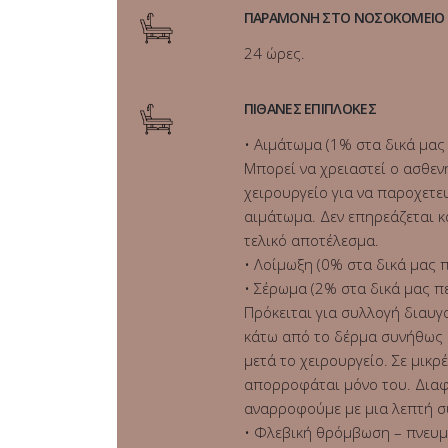
ΠΑΡΑΜΟΝΗ ΣΤΟ ΝΟΣΟΚΟΜΕΙΟ
24 ώρες.
ΠΙΘΑΝΕΣ ΕΠΙΠΛΟΚΕΣ
• Αιμάτωμα (1% στα δικά μας 
Μπορεί να χρειαστεί ο ασθεν
χειρουργείο για να παροχετε
αιμάτωμα. Δεν επηρεάζεται 
τελικό αποτέλεσμα.
• Λοίμωξη (0% στα δικά μας π
• Σέρωμα (2% στα δικά μας πε
Πρόκειται για συλλογή διαυγ
κάτω από το δέρμα συνήθως 
μετά το χειρουργείο. Σε μικρ
απορροφάται μόνο του. Διαφ
αναρροφούμε με μια λεπτή σ
• Φλεβική θρόμβωση – πνευμ