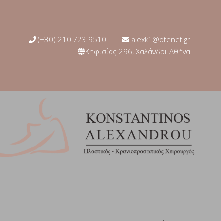
(+30) 210 723 9510
alexk1@otenet.gr
Κηφισίας 296, Χαλάνδρι Αθήνα