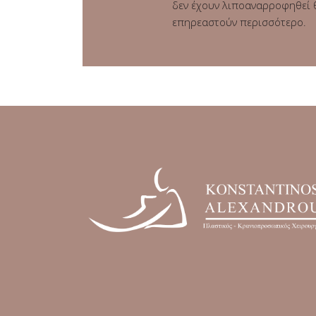
δεν έχουν λιποαναρροφηθεί 
επηρεαστούν περισσότερο.