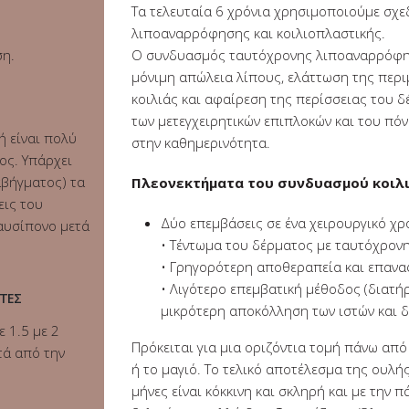
Τα τελευταία 6 χρόνια χρησιμοποιούμε σχε
λιποαναρρόφησης και κοιλιοπλαστικής.
ση.
Ο συνδυασμός ταυτόχρονης λιποαναρρόφησ
μόνιμη απώλεια λίπους, ελάττωση της περι
κοιλιάς και αφαίρεση της περίσσειας του δ
των μετεγχειρητικών επιπλοκών και του πό
ή είναι πολύ
στην καθημερινότητα.
ος. Υπάρχει
αβήγματος) τα
Πλεονεκτήματα του συνδυασμού κοιλ
εις του
Δύο επεμβάσεις σε ένα χειρουργικό χρ
αυσίπονο μετά
• Τέντωμα του δέρματος με ταυτόχρονη
• Γρηγορότερη αποθεραπεία και επανα
• Λιγότερο επεμβατική μέθοδος (διατή
ΤΕΣ
μικρότερη αποκόλληση των ιστών και δ
ε 1.5 με 2
Πρόκειται για μια οριζόντια τομή πάνω απ
τά από την
ή το μαγιό. Το τελικό αποτέλεσμα της ουλ
μήνες είναι κόκκινη και σκληρή και με την