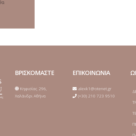
θα
ΒΡΙΣΚΟΜΑΣΤΕ
ΕΠΙΚΟΙΝΩΝΙΑ
Ω
Κηφισίας 296,
alexk1@otenet.gr
Δ
Χαλάνδρι Αθήνα
(+30) 210 723 9510
Τ
Τ
Π
Π