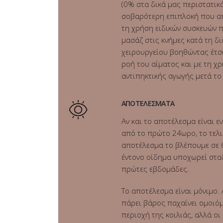
(0% στα δικά μας περιστατικά)
σοβαρότερη επιπλοκή που α
τη χρήση ειδικών συσκευών 
μασάζ στις κνήμες κατά τη δι
χειρουργείου βοηθώντας έτσ
ροή του αίματος και με τη χ
αντιπηκτικής αγωγής μετά το
ΑΠΟΤΕΛΕΣΜΑΤΑ
Αν και το αποτέλεσμα είναι 
από το πρώτο 24ωρο, το τελι
αποτέλεσμα το βλέπουμε σε 6
έντονο οίδημα υποχωρεί σταδ
πρώτες εβδομάδες.
Το αποτέλεσμα είναι μόνιμο.
πάρει βάρος παχαίνει ομοιό
περιοχή της κοιλιάς, αλλά οι