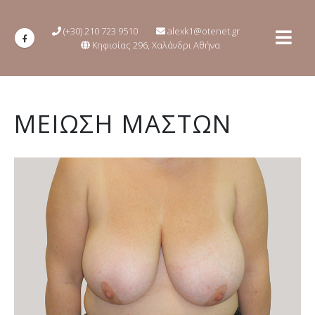
(+30) 210 723 9510
alexk1@otenet.gr
Κηφισίας 296, Χαλάνδρι Αθήνα
ΜΕΙΩΣΗ ΜΑΣΤΩΝ