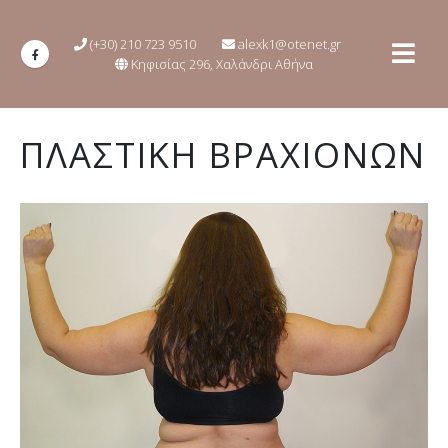
(+30) 210 723 9510
alexk1@otenet.gr
Κηφισίας 296, Χαλάνδρι Αθήνα
ΠΛΑΣΤΙΚΗ ΒΡΑΧΙΟΝΩΝ