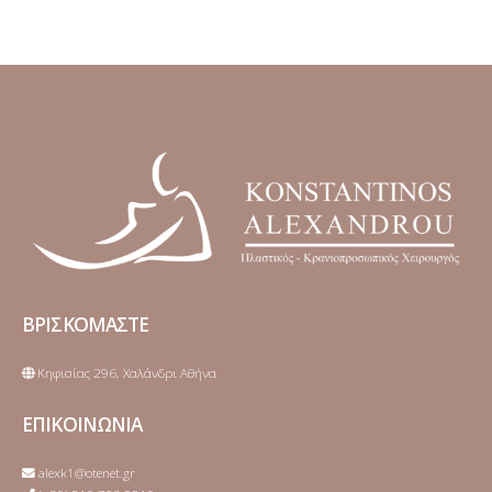
ΒΡΙΣΚΟΜΑΣΤΕ
Κηφισίας 296, Χαλάνδρι Αθήνα
ΕΠΙΚΟΙΝΩΝΙΑ
alexk1@otenet.gr