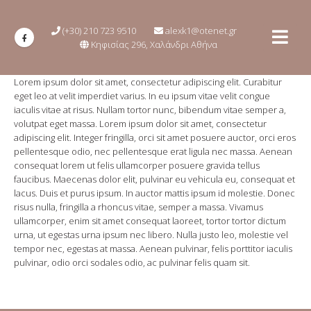
(+30) 210 723 9510
alexk1@otenet.gr
Κηφισίας 296, Χαλάνδρι Αθήνα
Lorem ipsum dolor sit amet, consectetur adipiscing elit. Curabitur
eget leo at velit imperdiet varius. In eu ipsum vitae velit congue
iaculis vitae at risus. Nullam tortor nunc, bibendum vitae semper a,
volutpat eget massa. Lorem ipsum dolor sit amet, consectetur
adipiscing elit. Integer fringilla, orci sit amet posuere auctor, orci eros
pellentesque odio, nec pellentesque erat ligula nec massa. Aenean
consequat lorem ut felis ullamcorper posuere gravida tellus
faucibus. Maecenas dolor elit, pulvinar eu vehicula eu, consequat et
lacus. Duis et purus ipsum. In auctor mattis ipsum id molestie. Donec
risus nulla, fringilla a rhoncus vitae, semper a massa. Vivamus
ullamcorper, enim sit amet consequat laoreet, tortor tortor dictum
urna, ut egestas urna ipsum nec libero. Nulla justo leo, molestie vel
tempor nec, egestas at massa. Aenean pulvinar, felis porttitor iaculis
pulvinar, odio orci sodales odio, ac pulvinar felis quam sit.