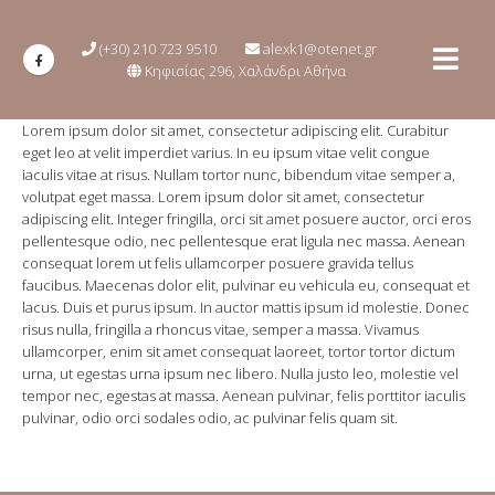
(+30) 210 723 9510
alexk1@otenet.gr
Κηφισίας 296, Χαλάνδρι Αθήνα
Lorem ipsum dolor sit amet, consectetur adipiscing elit. Curabitur
eget leo at velit imperdiet varius. In eu ipsum vitae velit congue
iaculis vitae at risus. Nullam tortor nunc, bibendum vitae semper a,
volutpat eget massa. Lorem ipsum dolor sit amet, consectetur
adipiscing elit. Integer fringilla, orci sit amet posuere auctor, orci eros
pellentesque odio, nec pellentesque erat ligula nec massa. Aenean
consequat lorem ut felis ullamcorper posuere gravida tellus
faucibus. Maecenas dolor elit, pulvinar eu vehicula eu, consequat et
lacus. Duis et purus ipsum. In auctor mattis ipsum id molestie. Donec
risus nulla, fringilla a rhoncus vitae, semper a massa. Vivamus
ullamcorper, enim sit amet consequat laoreet, tortor tortor dictum
urna, ut egestas urna ipsum nec libero. Nulla justo leo, molestie vel
tempor nec, egestas at massa. Aenean pulvinar, felis porttitor iaculis
pulvinar, odio orci sodales odio, ac pulvinar felis quam sit.