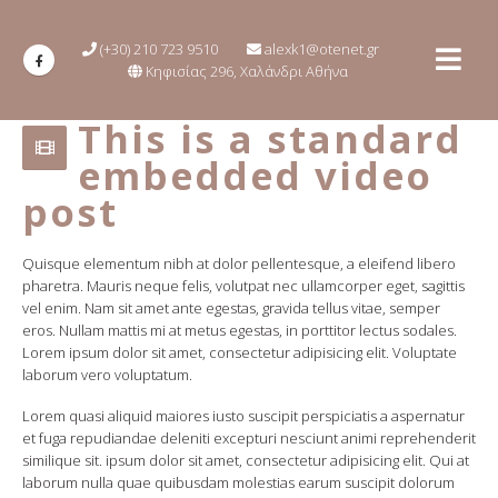
(+30) 210 723 9510
alexk1@otenet.gr
Κηφισίας 296, Χαλάνδρι Αθήνα
This is a standard
embedded video
post
Quisque elementum nibh at dolor pellentesque, a eleifend libero
pharetra. Mauris neque felis, volutpat nec ullamcorper eget, sagittis
vel enim. Nam sit amet ante egestas, gravida tellus vitae, semper
eros. Nullam mattis mi at metus egestas, in porttitor lectus sodales.
Lorem ipsum dolor sit amet, consectetur adipisicing elit. Voluptate
laborum vero voluptatum.
Lorem quasi aliquid maiores iusto suscipit perspiciatis a aspernatur
et fuga repudiandae deleniti excepturi nesciunt animi reprehenderit
similique sit. ipsum dolor sit amet, consectetur adipisicing elit. Qui at
laborum nulla quae quibusdam molestias earum suscipit dolorum