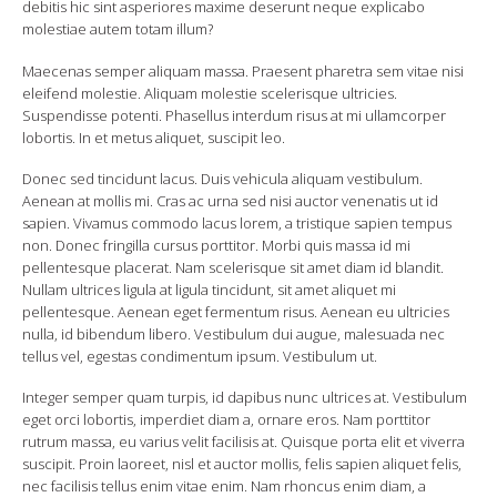
debitis hic sint asperiores maxime deserunt neque explicabo
molestiae autem totam illum?
Maecenas semper aliquam massa. Praesent pharetra sem vitae nisi
eleifend molestie. Aliquam molestie scelerisque ultricies.
Suspendisse potenti. Phasellus interdum risus at mi ullamcorper
lobortis. In et metus aliquet, suscipit leo.
Donec sed tincidunt lacus. Duis vehicula aliquam vestibulum.
Aenean at mollis mi. Cras ac urna sed nisi auctor venenatis ut id
sapien. Vivamus commodo lacus lorem, a tristique sapien tempus
non. Donec fringilla cursus porttitor. Morbi quis massa id mi
pellentesque placerat. Nam scelerisque sit amet diam id blandit.
Nullam ultrices ligula at ligula tincidunt, sit amet aliquet mi
pellentesque. Aenean eget fermentum risus. Aenean eu ultricies
nulla, id bibendum libero. Vestibulum dui augue, malesuada nec
tellus vel, egestas condimentum ipsum. Vestibulum ut.
Integer semper quam turpis, id dapibus nunc ultrices at. Vestibulum
eget orci lobortis, imperdiet diam a, ornare eros. Nam porttitor
rutrum massa, eu varius velit facilisis at. Quisque porta elit et viverra
suscipit. Proin laoreet, nisl et auctor mollis, felis sapien aliquet felis,
nec facilisis tellus enim vitae enim. Nam rhoncus enim diam, a